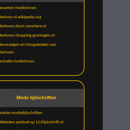
dexamen modeshows
eshow nl.wikipedia.org
eshows dyon-caractere.nl
eshows shopping.groningen.nl
everslagen en fotogalerieën van
eshows
anisatie modeshows
Mode tijdschriften
eukste modetijdschriften
bladen aanbod op 123tijdschrift.nl