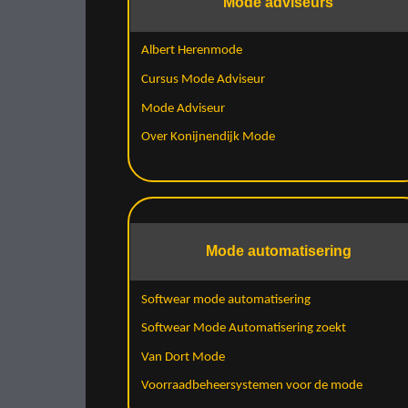
Mode adviseurs
Albert Herenmode
Cursus Mode Adviseur
Mode Adviseur
Over Konijnendijk Mode
Mode automatisering
Softwear mode automatisering
Softwear Mode Automatisering zoekt
Van Dort Mode
Voorraadbeheersystemen voor de mode