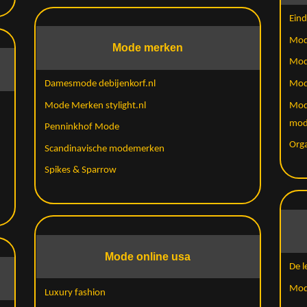
Ein
Mod
Mode merken
Mod
Damesmode debijenkorf.nl
Mod
Mode Merken stylight.nl
Mod
mod
Penninkhof Mode
Org
Scandinavische modemerken
Spikes & Sparrow
Mode online usa
De l
Mode
Luxury fashion