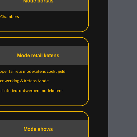
Mode portals
t Chambers
Mode retail ketens
per failliete modeketens zoekt geld
enwerking & Ketens Mode
rol interieurontwerpen modeketens
Mode shows