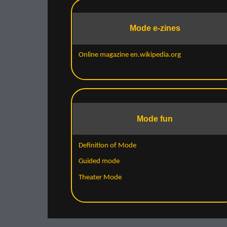
Mode e-zines
Online magazine en.wikipedia.org
Mode fun
Definition of Mode
Guided mode
Theater Mode