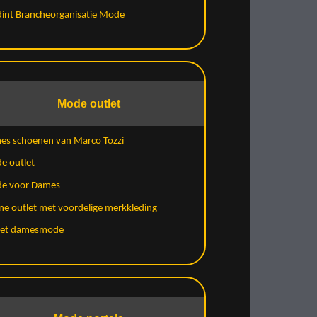
int Brancheorganisatie Mode
Mode outlet
es schoenen van Marco Tozzi
e outlet
e voor Dames
ne outlet met voordelige merkkleding
let damesmode