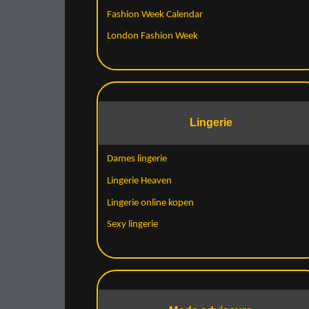
Fashion Week Calendar
London Fashion Week
Lingerie
Dames lingerie
Lingerie Heaven
Lingerie online kopen
Sexy lingerie