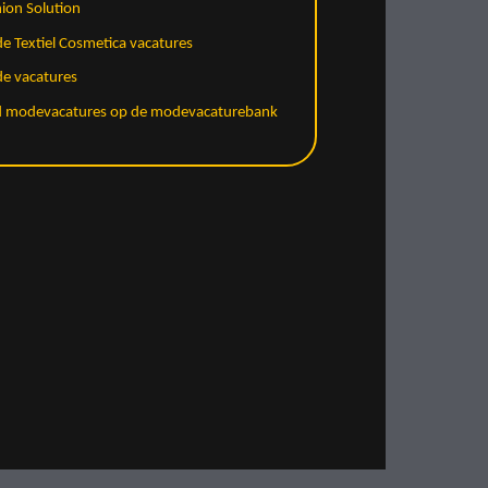
ion Solution
 Textiel Cosmetica vacatures
e vacatures
d modevacatures op de modevacaturebank